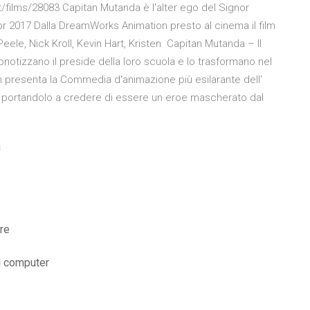
/films/28083 Capitan Mutanda è l'alter ego del Signor
pr 2017 Dalla DreamWorks Animation presto al cinema il film
ele, Nick Kroll, Kevin Hart, Kristen Capitan Mutanda – Il
ipnotizzano il preside della loro scuola e lo trasformano nel
presenta la Commedia d'animazione più esilarante dell'
la, portandolo a credere di essere un eroe mascherato dal
a
re
l computer