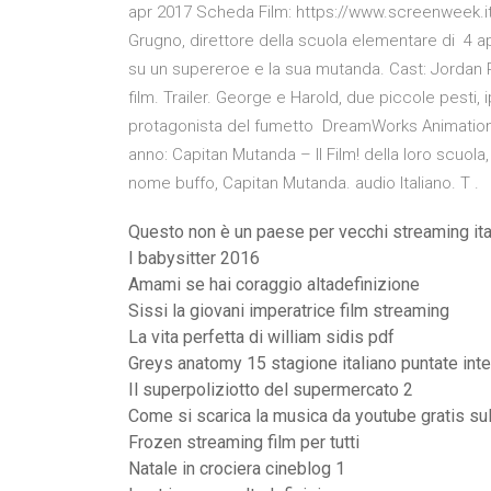
apr 2017 Scheda Film: https://www.screenweek.it
Grugno, direttore della scuola elementare di 4 a
su un supereroe e la sua mutanda. Cast: Jordan Pe
film. Trailer. George e Harold, due piccole pesti, 
protagonista del fumetto DreamWorks Animation 
anno: Capitan Mutanda – Il Film! della loro scuo
nome buffo, Capitan Mutanda. ‪audio Italiano‬. ‪T‬ .
Questo non è un paese per vecchi streaming it
I babysitter 2016
Amami se hai coraggio altadefinizione
Sissi la giovani imperatrice film streaming
La vita perfetta di william sidis pdf
Greys anatomy 15 stagione italiano puntate inte
Il superpoliziotto del supermercato 2
Come si scarica la musica da youtube gratis su
Frozen streaming film per tutti
Natale in crociera cineblog 1