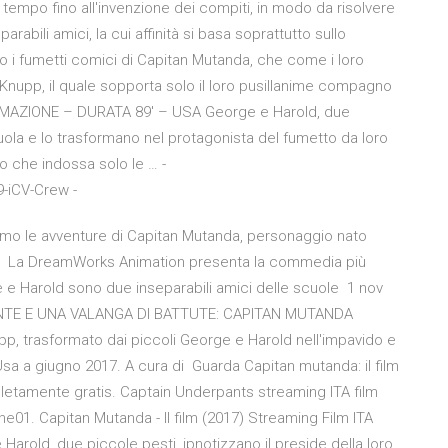
tempo fino all'invenzione dei compiti, in modo da risolvere
rabili amici, la cui affinità si basa soprattutto sullo
 i fumetti comici di Capitan Mutanda, che come i loro
e Knupp, il quale sopporta solo il loro pusillanime compagno
ANIMAZIONE – DURATA 89′ – USA George e Harold, due
cuola e lo trasformano nel protagonista del fumetto da loro
o che indossa solo le … -
9-iCV-Crew -
mo le avventure di Capitan Mutanda, personaggio nato
sua La DreamWorks Animation presenta la commedia più
ge e Harold sono due inseparabili amici delle scuole 1 nov
NTE E UNA VALANGA DI BATTUTE: CAPITAN MUTANDA
, trasformato dai piccoli George e Harold nell'impavido e
 Usa a giugno 2017. A cura di Guarda Capitan mutanda: il film
pletamente gratis. Captain Underpants streaming ITA film
e01. Capitan Mutanda - Il film (2017) Streaming Film ITA
old, due piccole pesti, ipnotizzano il preside della loro