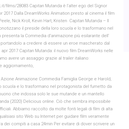
t/films/28083 Capitan Mutanda è l'alter ego del Signor
pr 2017 Dalla DreamWorks Animation presto al cinema il film
ele, Nick Kroll, Kevin Hart, Kristen Capitan Mutanda – Il
ipnotizzano il preside della loro scuola e lo trasformano nel
presenta la Commedia d'animazione più esilarante dell'
la, portandolo a credere di essere un eroe mascherato dal
 . 4 apr 2017 Capitan Mutanda: il nuovo film DreamWorks nelle
amo avere un assaggio grazie al trailer italiano:
te aggiornamento,
iano Azione Animazione Commedia Famiglia George e Harold,
oro scuola e lo trasformano nel protagonista del fumetto da
 buono che indossa solo le sue mutande e un mantello
tanda (2020) Delicious online. Ciò che sembra impossibile
iciali. Abbiamo raccolto da molte fonti legali di film di alta
 qualsiasi sito Web su Internet per guidare film veramente
Idra dei compiti a casa 24min Per evitare di dover scrivere un