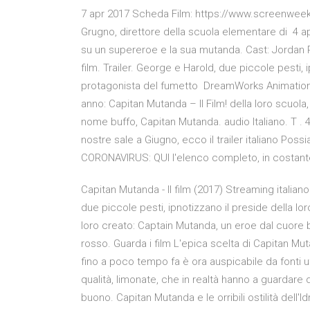
7 apr 2017 Scheda Film: https://www.screenweek.i
Grugno, direttore della scuola elementare di 4 a
su un supereroe e la sua mutanda. Cast: Jordan Pe
film. Trailer. George e Harold, due piccole pesti, 
protagonista del fumetto DreamWorks Animation 
anno: Capitan Mutanda – Il Film! della loro scuo
nome buffo, Capitan Mutanda. ‪audio Italiano‬. ‪T‬
nostre sale a Giugno, ecco il trailer italiano Possi
CORONAVIRUS: QUI l'elenco completo, in costan
Capitan Mutanda - Il film (2017) Streaming ital
due piccole pesti, ipnotizzano il preside della l
loro creato: Captain Mutanda, un eroe dal cuore
rosso. Guarda i film L'epica scelta di Capitan Mu
fino a poco tempo fa è ora auspicabile da fonti uff
qualità, limonate, che in realtà hanno a guardare
buono. Capitan Mutanda e le orribili ostilità dell'