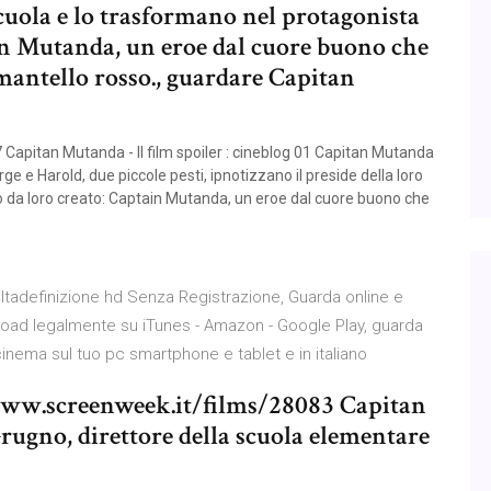
scuola e lo trasformano nel protagonista
in Mutanda, un eroe dal cuore buono che
mantello rosso., guardare Capitan
7 Capitan Mutanda - Il film spoiler : cineblog 01 Capitan Mutanda
orge e Harold, due piccole pesti, ipnotizzano il preside della loro
o da loro creato: Captain Mutanda, un eroe dal cuore buono che
 altadefinizione hd Senza Registrazione, Guarda online e
wnload legalmente su iTunes - Amazon - Google Play, guarda
l cinema sul tuo pc smartphone e tablet e in italiano
/www.screenweek.it/films/28083 Capitan
Grugno, direttore della scuola elementare