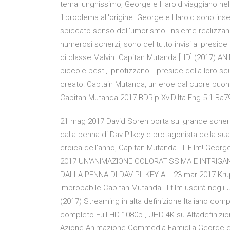
tema lunghissimo, George e Harold viaggiano nel 
il problema all'origine. George e Harold sono insepa
spiccato senso dell'umorismo. Insieme realizzano
numerosi scherzi, sono del tutto invisi al presid
di classe Malvin. Capitan Mutanda [HD] (2017) 
piccole pesti, ipnotizzano il preside della loro s
creato: Captain Mutanda, un eroe dal cuore buon
Capitan.Mutanda.2017.BDRip.XviD.Ita.Eng.5.1.Ba7
21 mag 2017 David Soren porta sul grande scher
dalla penna di Dav Pilkey e protagonista della 
eroica dell'anno, Capitan Mutanda - Il Film! Geor
2017 UN'ANIMAZIONE COLORATISSIMA E INTRIGA
DALLA PENNA DI DAV PILKEY AL 23 mar 2017 Krupp
improbabile Capitan Mutanda. Il film uscirà negli
(2017) Streaming in alta definizione Italiano com
completo Full HD 1080p , UHD 4K su Altadefinizion
Azione Animazione Commedia Famiglia George e Har