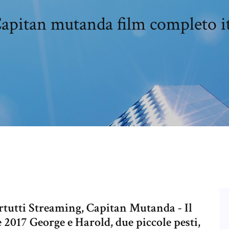
apitan mutanda film completo i
rtutti Streaming, Capitan Mutanda - Il
e 2017 George e Harold, due piccole pesti,