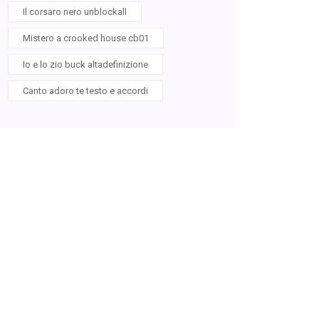
Il corsaro nero unblockall
Mistero a crooked house cb01
Io e lo zio buck altadefinizione
Canto adoro te testo e accordi