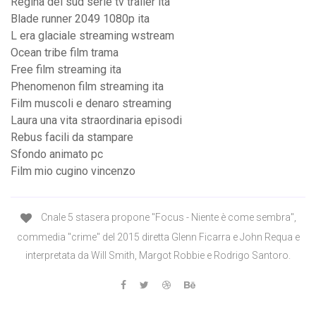
Regina del sud serie tv trailer ita
Blade runner 2049 1080p ita
L era glaciale streaming wstream
Ocean tribe film trama
Free film streaming ita
Phenomenon film streaming ita
Film muscoli e denaro streaming
Laura una vita straordinaria episodi
Rebus facili da stampare
Sfondo animato pc
Film mio cugino vincenzo
Cnale 5 stasera propone "Focus - Niente è come sembra",
commedia "crime" del 2015 diretta Glenn Ficarra e John Requa e
interpretata da Will Smith, Margot Robbie e Rodrigo Santoro.