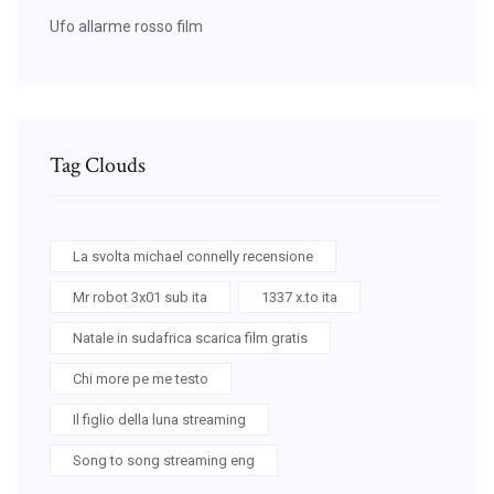
Ufo allarme rosso film
Tag Clouds
La svolta michael connelly recensione
Mr robot 3x01 sub ita
1337 x.to ita
Natale in sudafrica scarica film gratis
Chi more pe me testo
Il figlio della luna streaming
Song to song streaming eng