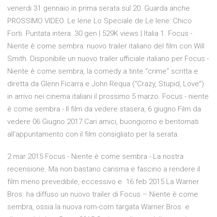
venerdi 31 gennaio in prima serata sul 20. Guarda anche.
PROSSIMO VIDEO. Le Iene Lo Speciale de Le Iene: Chico
Forti. Puntata intera. 30 gen | 529K views | Italia 1. Focus -
Niente è come sembra: nuovo trailer italiano del film con Will
Smith. Disponibile un nuovo trailer ufficiale italiano per Focus -
Niente è come sembra, la comedy a tinte "crime" scritta e
diretta da Glenn Ficarra e John Requa (“Crazy, Stupid, Love”)
in arrivo nei cinema italiani il prossimo 5 marzo. Focus - niente
è come sembra - Il film da vedere stasera, 6 giugno Film da
vedere 06 Giugno 2017 Cari amici, buongiorno e bentornati
all’appuntamento con il film consigliato per la serata.
2 mar 2015 Focus - Niente è come sembra - La nostra
recensione. Ma non bastano carisma e fascino a rendere il
film meno prevedibile, eccessivo e 16 feb 2015 La Warner
Bros. ha diffuso un nuovo trailer di Focus – Niente è come
sembra, ossia la nuova rom-com targata Warner Bros. e